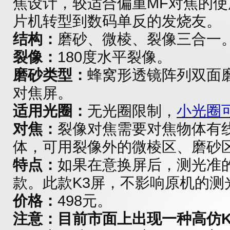
焦设计，较适合偏重MF对焦的
片机转型到数码单反的发烧友。
结构：
磨砂、微棱、裂像三合一
裂像：
180度水平裂像。
磨砂类型：
蜂窝形透镜阵列双面
对焦屏。
适用光圈：
无光圈限制，
小光圈
对焦：
裂像对焦需要对焦物体有
体，可用裂像外的微棱区、磨砂
特点：
如果在意换屏后，测光准
款。此款K3屏，不影响原机的测
价格：
498元。
注意：目前市面上出现一种高仿K