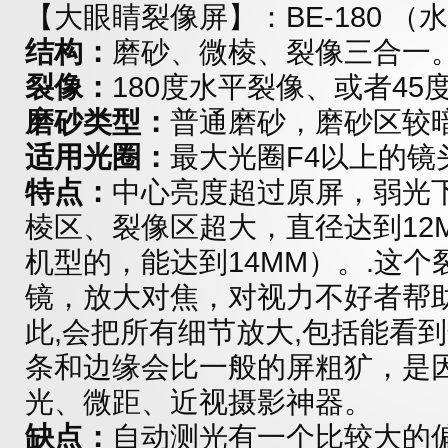
【大眼睛裂像屏】：BE-180 （
结构：
磨砂、微棱、裂像三合一
裂像：
180度水平裂像、或者45
磨砂类型：
普通磨砂，磨砂区较
适用光圈：
最大光圈F4以上的镜
特点：
中心亮度超过原屏，弱光
棱区、裂像区超大，直径达到12
机型的，能达到14MM）。.这
镜，放大对焦，对视力不好者帮
此,会把所有细节放大,包括能看
条和边缘会比一般的屏粗犷，是因
光、微距、近视摄影神器。
缺点：
自动测光有一个比较大的