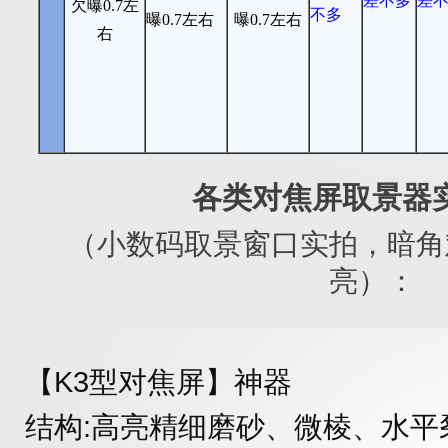
差不多
差
欠曝0.7左
不多
曝0.7左右
曝0.7左右
右
各类对焦屏取景器
（
小数码取景窗口实拍，暗角
亮）：
【K3型对焦屏】神器
结构:高亮精细磨砂、微棱、水平