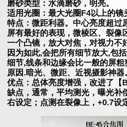
磨砂类型：
水滴磨砂，明亮。
适用光圈：
最大光圈F4以上的镜
特点：微距利器。
中心亮度超过
屏有最好的表现
，
微棱区、裂像
一个凸镜，放大对焦，对视力不
因为如此,会把所有细节放大,包
细节,线条和边缘会比一般的屏粗
原因.暗光、微距、近视摄影神器
优点：总体亮度增强，改进了【BE
缺点，通常，平均测光，曝光补偿
右设定；点测在裂像上，+0.7设