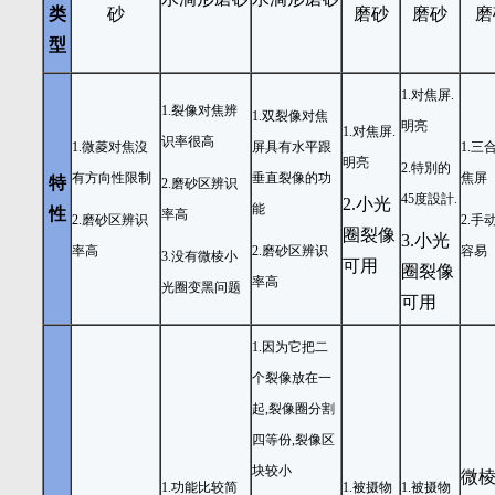
类
砂
磨砂
磨砂
磨
型
1.
对焦屏.
1.
裂像对焦辨
1.
双裂像对焦
明亮
1.
对焦屏.
识率很高
1.
微菱对焦沒
屏具有水平跟
1.
三
明亮
2.
特別的
有方向性限制
垂直裂像的功
焦屏
特
2.
磨砂区辨识
45度設計.
2.小光
能
性
率高
2.
磨砂区辨识
2.
手
圈裂像
3.
小光
率高
2.
磨砂区辨识
容易
3.
没有微棱小
可用
圈裂像
率高
光圈变黑问题
可用
1.
因为它把二
个裂像放在一
起,裂像圈分割
四等份,裂像区
块较小
微
1.
功能比较简
1.
被摄物
1.
被摄物