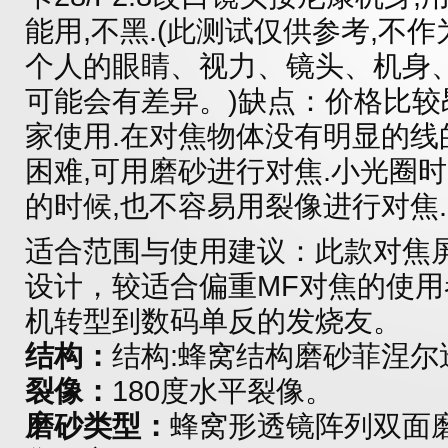
能用,不黑.(此测试仅供参考,不
个人的眼睛、视力、镜头、机身
可能会有差异。)缺点：价格比
家使用.在对焦物体没有明显的线
困难,可用磨砂进行对焦.小光圈
的时候,也不容易用裂像进行对焦.
适合范围与使用建议：此款对焦
设计，较适合偏重MF对焦的使
机转型到数码单反的发烧友。
结构：
结构:蜂窝结构磨砂菲涅尔
裂像：
180度水平裂像。
磨砂类型：
蜂窝形透镜阵列双面