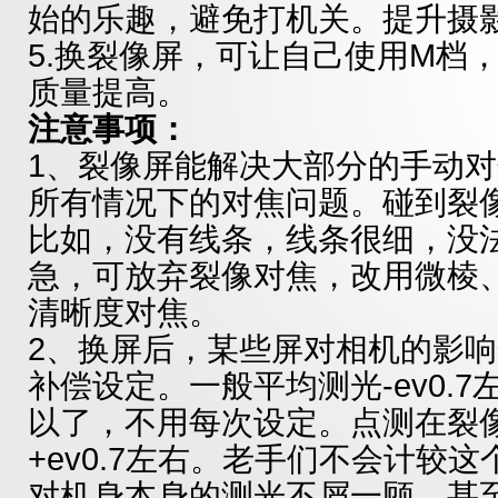
始的乐趣，避免打机关。提升摄
5.换裂像屏，可让自己使用M档
质量提高。
注意事项：
1、裂像屏能解决大部分的手动
所有情况下的对焦问题。碰到裂
比如，没有线条，线条很细，没
急，可放弃裂像对焦，改用微棱
清晰度对焦。
2、换屏后，某些屏对相机的影
补偿设定。一般平均测光-ev0.7
以了，不用每次设定。点测在裂
+ev0.7左右。老手们不会计较
对机身本身的测光不屑一顾，甚