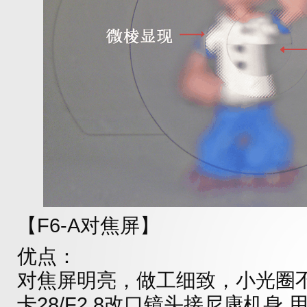
【F6-A对焦屏】
优点：
对焦屏明亮，做工细致，小光圈
卡28/F2.8改口镜头接尼康机身,