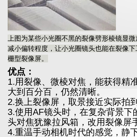
上图为某些小光圈不黑的裂像劈形棱镜显微
减小偏转程度，让小光圈镜头也能在裂像下工作
栅型裂像屏。
优点：
1.用裂像、微棱对焦，能获得精
大到百分百，仍然清晰。
2.换上裂像屏，取景接近实际拍
3.使用AF镜头时，在复杂背景下
头对焦犹豫拉风箱，改用裂像屏
4.重温手动相机时代的感觉，静