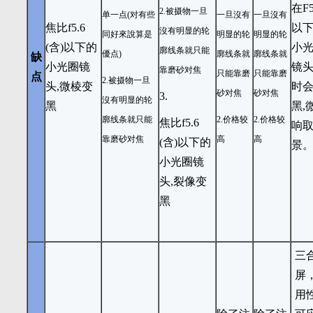
在F5
2.
被摄物一旦
单一点(对有些
一旦沒有
一旦沒有
焦比f5.6
以
沒有明显的轮
同好來說算是
明显的轮
明显的轮
(含)以下的
小
廓线条就只能
優点)
廓线条就
廓线条就
缺
小光圈镜
镜
靠磨砂对焦
只能靠磨
只能靠磨
点
2.
被摄物一旦
头,微棱变
时
砂对焦
砂对焦
3.
沒有明显的轮
黑
黑,
廓线条就只能
2.
价格较
2.
价格较
焦比f5.6
响
靠磨砂对焦
高
高
(含)以下的
景
小光圈镜
头,裂像变
黑
三
屏
用