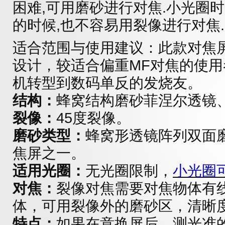
困难,可用磨砂进行对焦.小光圈
的时候,也不容易用裂像进行对焦.
适合范围与使用建议：此款对焦
设计，较适合偏重MF对焦的使
机转型到数码单反的发烧友。
结构：
蜂窝结构磨砂菲涅尔透镜、
裂像：
45度裂像。
磨砂类型：
蜂窝形透镜阵列双面
焦屏之一。
适用光圈：
无光圈限制，
小光圈
对焦：
裂像对焦需要对焦物体有
体，可用裂像外的磨砂区，清晰
特点：
如果在意换屏后，测光准