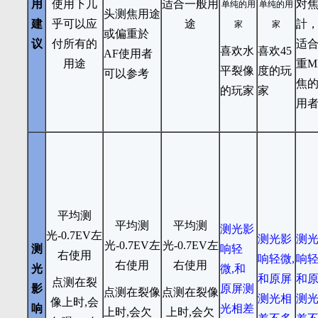
用
使用下几
适合一般用
对
单纯的用
单纯的用
头测焦用途
建
乎可以应
途
計
家
家
或偏重於
议
付所有的
适
喜欢水
喜欢45
AF使用者
用途
重M
平裂像
度的玩
可以参考
焦
的玩家
家
用
平均测
平均测
平均测
测光影
光-0.7EV左
测光影
测
光-0.7EV左
光-0.7EV左
测
响轻
右使用
响轻微,
响轻
右使用
右使用
光
微,和
和原屏
和
点测在裂
影
原屏测
点测在裂像
点测在裂像
测光相
测
像上时,会
响
光相差
上时,会欠
上时,会欠