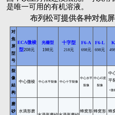
是唯一可用的有机溶液。
布列松可提供各种对焦屏
对
焦
ECA
微棱
十字型
F6-A
F6-L
K
光栅型
屏
型
208元
198元
218元
698元
698元
49
型
号
裂
中
像
中心水平
中心45度
平
中心微棱
中心水平裂像
中心十字裂像
結
裂像
裂像
+
微
构
磨
砂
水滴形磨
蜂窝形
蜂窝形
蜂
水滴形磨砂
水滴形磨砂