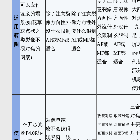
除了注
除了注
可
可以应付
意裂像
意裂像
大
复杂的場
除了注意裂
除了注意裂
适
方向性
方向性
对
景(如花草
像方向性外
像方向性外
用
外沒什
外沒什
亮
或点狀之
沒什么限制
沒什么限制
範
么限制
么限制
足
类裂像不
AF或MF都
AF或MF都
圍
AF或
AF或
屏
易对焦的
适合
适合
MF都
MF都
的
图案)
适合
适合
代
部
机
使
三
对
改裝对焦
改裝对焦
裂像单纯，
在开放光
主
屏后希望
屏后希望
较不会妨碍
使
圈F4.0以內
对
画面保持
画面保持
观景窗，镜